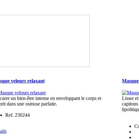
que velours relaxant
Masque 
curer un bien-être intense en enveloppant le corps et
Lisser et
sprit dans une osmose parfaite.
capitons
lipolitiq
Ref. 230244
Co
ails