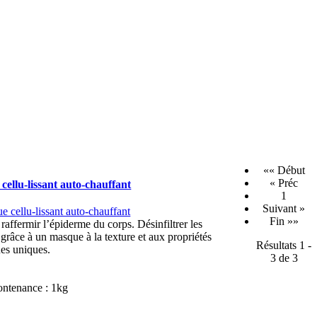
«« Début
« Préc
cellu-lissant auto-chauffant
1
Suivant »
Fin »»
 raffermir l’épiderme du corps. Désinfiltrer les
 grâce à un masque à la texture et aux propriétés
Résultats 1 -
ues uniques.
3 de 3
ntenance : 1kg